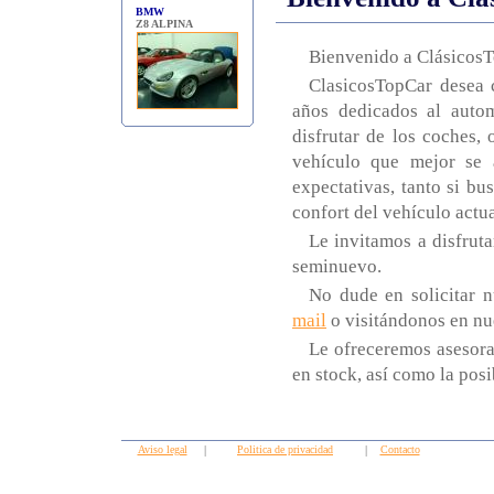
BMW
Z8 ALPINA
Bienvenido a ClásicosT
ClasicosTopCar desea 
años dedicados al auto
disfrutar de los coches, 
vehículo que mejor se 
expectativas, tanto si bu
confort del vehículo actua
Le invitamos a disfrut
seminuevo.
No dude en solicitar 
mail
o visitándonos en nu
Le ofreceremos asesora
en stock, así como la pos
Aviso legal
|
Politica de privacidad
|
Contacto