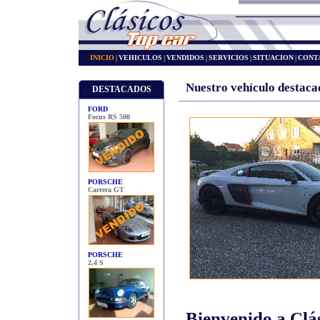
INICIO
|
VEHICULOS
|
VENDIDOS
|
SERVICIOS
|
SITUACION
|
CONT
Nuestro vehículo destaca
DESTACADOS
FORD
Focus RS 500
PORSCHE
Carrera GT
PORSCHE
2.4 S
Bienvenido a Cl