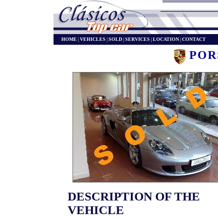
HOME
|
VEHICLES
|
SOLD
|
SERVICES
|
LOCATION
|
CONTACT
PO
DESCRIPTION OF THE
VEHICLE